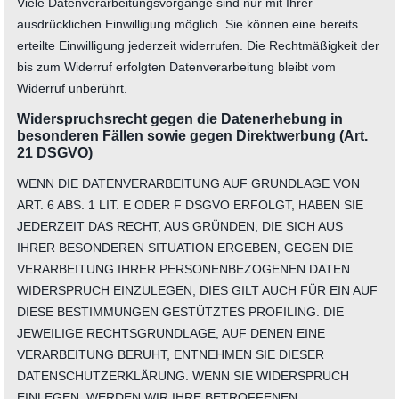
Viele Datenverarbeitungsvorgänge sind nur mit Ihrer
ausdrücklichen Einwilligung möglich. Sie können eine bereits
erteilte Einwilligung jederzeit widerrufen. Die Rechtmäßigkeit der
bis zum Widerruf erfolgten Datenverarbeitung bleibt vom
Widerruf unberührt.
Widerspruchsrecht gegen die Datenerhebung in
besonderen Fällen sowie gegen Direktwerbung (Art.
21 DSGVO)
WENN DIE DATENVERARBEITUNG AUF GRUNDLAGE VON
ART. 6 ABS. 1 LIT. E ODER F DSGVO ERFOLGT, HABEN SIE
JEDERZEIT DAS RECHT, AUS GRÜNDEN, DIE SICH AUS
IHRER BESONDEREN SITUATION ERGEBEN, GEGEN DIE
VERARBEITUNG IHRER PERSONENBEZOGENEN DATEN
WIDERSPRUCH EINZULEGEN; DIES GILT AUCH FÜR EIN AUF
DIESE BESTIMMUNGEN GESTÜTZTES PROFILING. DIE
JEWEILIGE RECHTSGRUNDLAGE, AUF DENEN EINE
VERARBEITUNG BERUHT, ENTNEHMEN SIE DIESER
DATENSCHUTZERKLÄRUNG. WENN SIE WIDERSPRUCH
EINLEGEN, WERDEN WIR IHRE BETROFFENEN